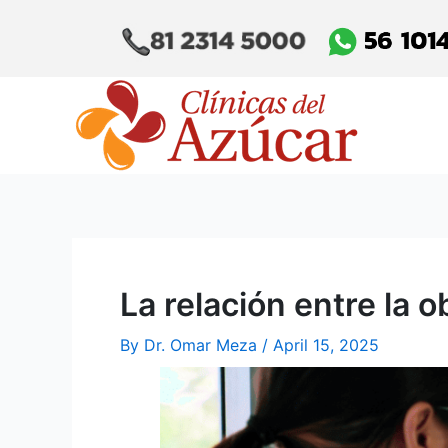
Skip
Post
to
navigation
content
La relación entre la o
By
Dr. Omar Meza
/
April 15, 2025