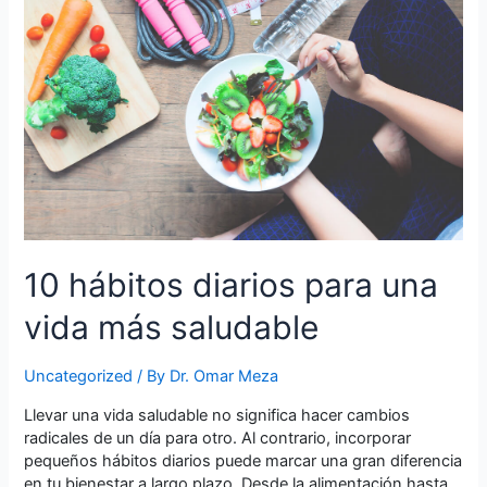
diarios
para
una
vida
más
saludable
10 hábitos diarios para una
vida más saludable
Uncategorized
/ By
Dr. Omar Meza
Llevar una vida saludable no significa hacer cambios
radicales de un día para otro. Al contrario, incorporar
pequeños hábitos diarios puede marcar una gran diferencia
en tu bienestar a largo plazo. Desde la alimentación hasta