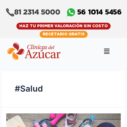
Skip
to
content
HAZ TU PRIMER VALORACIÓN SIN COSTO
RECETARIO GRATIS
Menu
#Salud
10
hábitos